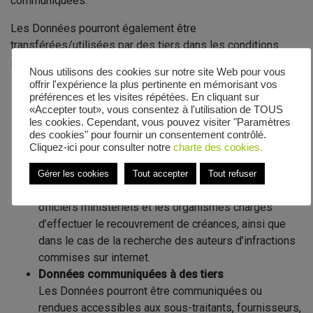
communiquées.
Les Données pourront également être
transférées/utilisées par des tiers dans les conditions
suivantes :
Nous utilisons des cookies sur notre site Web pour vous
offrir l'expérience la plus pertinente en mémorisant vos
Données transférées aux autorités et/ou
préférences et les visites répétées. En cliquant sur
organismes publics
«Accepter tout», vous consentez à l'utilisation de TOUS
les cookies. Cependant, vous pouvez visiter "Paramètres
Conformément à la Réglementation en vigueur, les
des cookies" pour fournir un consentement contrôlé.
Données peuvent être transmises aux autorités
Cliquez-ici pour consulter notre
charte des cookies.
compétentes sur requête et notamment aux
organismes publics, exclusivement pour répondre aux
Gérer les cookies
Tout accepter
Tout refuser
obligations légales, les auxiliaires de justice, les
officiers ministériels et les organismes chargés
d’effectuer le recouvrement de créances, ainsi que
dans le cas de la recherche des auteurs d’infractions
commises sur internet.
Données communiquées à des tiers
Les Données pourront être communiquées ou
rendues accessibles aux sous-traitants, fournisseurs,