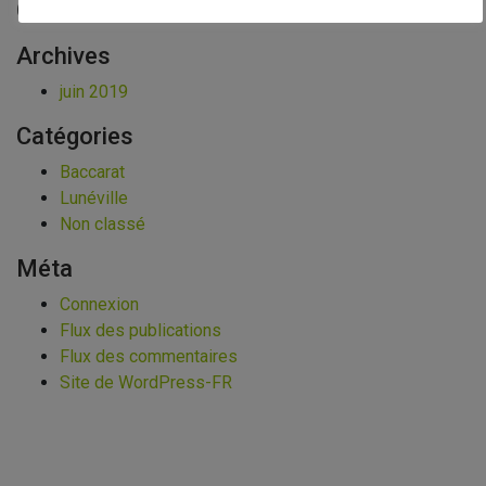
Commentaires récents
Archives
juin 2019
Catégories
Baccarat
Lunéville
Non classé
Méta
Connexion
Flux des publications
Flux des commentaires
Site de WordPress-FR