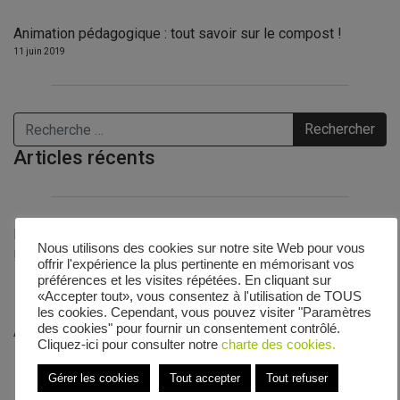
Animation pédagogique : tout savoir sur le compost !
11 juin 2019
Rechercher
Articles récents
Bienvenue sur le site Internet de la gestion de vos déchets
Nous utilisons des cookies sur notre site Web pour vous
!
offrir l'expérience la plus pertinente en mémorisant vos
préférences et les visites répétées. En cliquant sur
«Accepter tout», vous consentez à l'utilisation de TOUS
les cookies. Cependant, vous pouvez visiter "Paramètres
des cookies" pour fournir un consentement contrôlé.
Animation pédagogique : tout savoir sur le compost !
Cliquez-ici pour consulter notre
charte des cookies.
Gérer les cookies
Tout accepter
Tout refuser