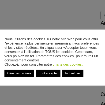
Re
A
Nous utilisons des cookies sur notre site Web pour vous offrir
Bi
l'expérience la plus pertinente en mémorisant vos préférences
et les visites répétées. En cliquant sur «Accepter tout», vous
vo
consentez à l'utilisation de TOUS les cookies. Cependant,
vous pouvez visiter "Paramètres des cookies" pour fournir un
consentement contrôlé.
Cliquez-ici pour consulter notre
charte des cookies.
An
Gérer les cookies
Tout accepter
Tout refuser
co
C
A