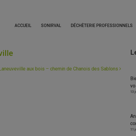
ACCUEIL
SONIRVAL
DÉCHÈTERIE PROFESSIONNELS
ille
L
Laneuveville aux bois – chemin de Chanois des Sablons
Bi
vo
13 
An
co
11 