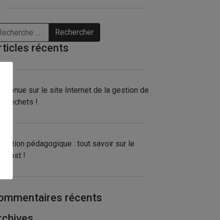
chercher
rticles récents
envenue sur le site Internet de la gestion de
s déchets !
imation pédagogique : tout savoir sur le
mpost !
ommentaires récents
rchives