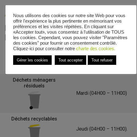
Accueil
»
Veolia - Zones de collecte
»
Rue Richard Mique
Nous utilisons des cookies sur notre site Web pour vous
offrir l'expérience la plus pertinente en mémorisant vos
Le calendrier de collecte de Rue
préférences et les visites répétées. En cliquant sur
«Accepter tout», vous consentez à l'utilisation de TOUS
Richard Mique
les cookies. Cependant, vous pouvez visiter "Paramètres
des cookies" pour fournir un consentement contrôlé.
Cliquez-ici pour consulter notre
charte des cookies.
Gérer les cookies
Tout accepter
Tout refuser
Retour à la liste des communes
Déchets ménagers
résiduels
Mardi (04H00 – 11H00)
Déchets recyclables
Jeudi (04H00 – 11H00).