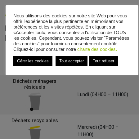
Accueil
»
Veolia - Zones de collecte
»
Rue Paul Cyfflé
Nous utilisons des cookies sur notre site Web pour vous
offrir l'expérience la plus pertinente en mémorisant vos
Le calendrier de collecte de Rue
préférences et les visites répétées. En cliquant sur
«Accepter tout», vous consentez à l'utilisation de TOUS
Paul Cyfflé
les cookies. Cependant, vous pouvez visiter "Paramètres
des cookies" pour fournir un consentement contrôlé.
Cliquez-ici pour consulter notre
charte des cookies.
Gérer les cookies
Tout accepter
Tout refuser
Retour à la liste des communes
Déchets ménagers
résiduels
Lundi (04H00 – 11H00)
Déchets recyclables
Mercredi (04H00 –
11H00).