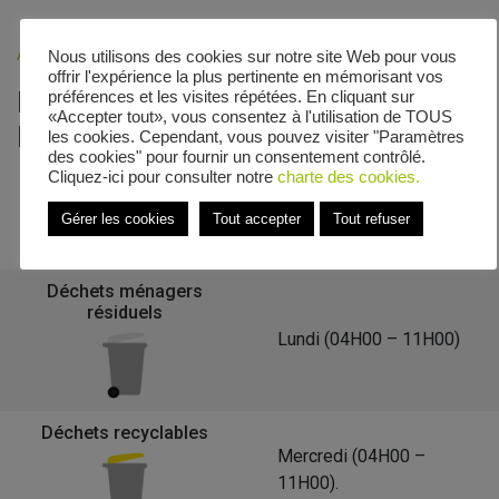
Accueil
»
Veolia - Zones de collecte
»
Rue Eugène Marquis
Nous utilisons des cookies sur notre site Web pour vous
offrir l'expérience la plus pertinente en mémorisant vos
Le calendrier de collecte de Rue
préférences et les visites répétées. En cliquant sur
«Accepter tout», vous consentez à l'utilisation de TOUS
Eugène Marquis
les cookies. Cependant, vous pouvez visiter "Paramètres
des cookies" pour fournir un consentement contrôlé.
Cliquez-ici pour consulter notre
charte des cookies.
Gérer les cookies
Tout accepter
Tout refuser
Retour à la liste des communes
Déchets ménagers
résiduels
Lundi (04H00 – 11H00)
Déchets recyclables
Mercredi (04H00 –
11H00).