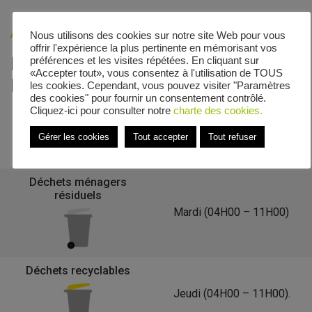
Accueil
»
Veolia - Zones de collecte
»
Rue du Puits Content
Nous utilisons des cookies sur notre site Web pour vous
offrir l'expérience la plus pertinente en mémorisant vos
Le calendrier de collecte de Rue du
préférences et les visites répétées. En cliquant sur
«Accepter tout», vous consentez à l'utilisation de TOUS
Puits Content
les cookies. Cependant, vous pouvez visiter "Paramètres
des cookies" pour fournir un consentement contrôlé.
Cliquez-ici pour consulter notre
charte des cookies.
Gérer les cookies
Tout accepter
Tout refuser
Retour à la liste des communes
Déchets ménagers
résiduels
Mardi (04H00 – 11H00)
Déchets recyclables
Jeudi (04H00 – 11H00).