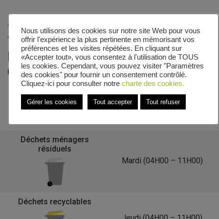
Accueil
»
Veolia - Zones de collecte
»
Rue du Colonel
Nous utilisons des cookies sur notre site Web pour vous
Jacques Clarenthal
offrir l'expérience la plus pertinente en mémorisant vos
préférences et les visites répétées. En cliquant sur
Le calendrier de collecte de Rue du
«Accepter tout», vous consentez à l'utilisation de TOUS
les cookies. Cependant, vous pouvez visiter "Paramètres
Colonel Jacques Clarenthal
des cookies" pour fournir un consentement contrôlé.
Cliquez-ici pour consulter notre
charte des cookies.
Gérer les cookies
Tout accepter
Tout refuser
Retour à la liste des communes
Déchets ménagers
résiduels
Mardi (04H00 – 11H00)
Déchets recyclables
Jeudi (04H00 – 11H00).