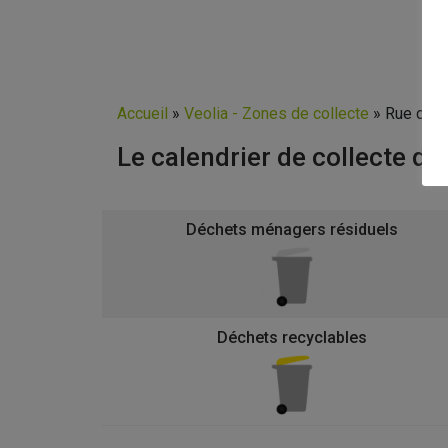
Accueil
»
Veolia - Zones de collecte
»
Rue des 
Le calendrier de collecte d
Déchets ménagers résiduels
Déchets recyclables