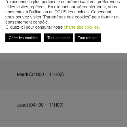
l'expérience la plus pertinente en mémorisant vos préférences
et les visites répétées. En cliquant sur «Accepter tout», vous
consentez à l'utilisation de TOUS les cookies. Cependant,
vous pouvez visiter "Paramètres des cookies" pour fournir un
consentement contrôlé.
Cliquez-ici pour consulter notre
charte des cookies.
Bénédictins
Gérer les cookies
Tout accepter
Tout refuser
e Rue des Bénédictins
Mardi (04H00 – 11H00)
Jeudi (04H00 – 11H00).