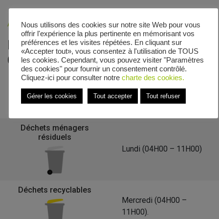
Accueil
»
Veolia - Zones de collecte
»
Rue Charles Vue
Nous utilisons des cookies sur notre site Web pour vous
offrir l'expérience la plus pertinente en mémorisant vos
Le calendrier de collecte de Rue
préférences et les visites répétées. En cliquant sur
«Accepter tout», vous consentez à l'utilisation de TOUS
Charles Vue
les cookies. Cependant, vous pouvez visiter "Paramètres
des cookies" pour fournir un consentement contrôlé.
Cliquez-ici pour consulter notre
charte des cookies.
Gérer les cookies
Tout accepter
Tout refuser
Retour à la liste des communes
Déchets ménagers
résiduels
Lundi (04H00 – 11H00)
Déchets recyclables
Mercredi (04H00 –
11H00).