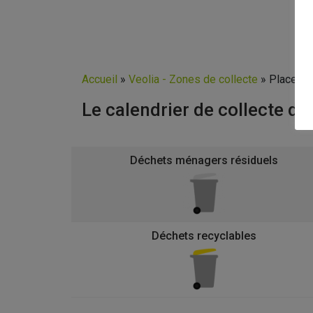
Accueil
»
Veolia - Zones de collecte
»
Place Vi
Le calendrier de collecte d
Déchets ménagers résiduels
Déchets recyclables