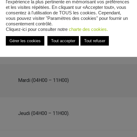
l'expérience la plus pertinente en mémorisant vos préférences
et les visites répétées. En cliquant sur «Accepter tout», vous
consentez à l'utilisation de TOUS les cookies. Cependant,
vous pouvez visiter "Paramètres des cookies" pour fournir un
consentement contrôlé.
Cliquez-ici pour consulter notre
charte des cookies.
ctor Hugo
Gérer les cookies
Tout accepter
Tout refuser
e Place Victor Hugo
Mardi (04H00 – 11H00)
Jeudi (04H00 – 11H00).