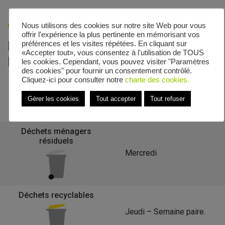
Accueil
»
Veolia - Zones de collecte
»
Pettonville
Nous utilisons des cookies sur notre site Web pour vous
offrir l'expérience la plus pertinente en mémorisant vos
Le calendrier de collecte de
préférences et les visites répétées. En cliquant sur
«Accepter tout», vous consentez à l'utilisation de TOUS
Pettonville
les cookies. Cependant, vous pouvez visiter "Paramètres
des cookies" pour fournir un consentement contrôlé.
Cliquez-ici pour consulter notre
charte des cookies.
Gérer les cookies
Tout accepter
Tout refuser
Retour à la liste des communes
Déchets ménagers
résiduels
Mercredi
Déchets recyclables
Jeudi – Semaine paire.