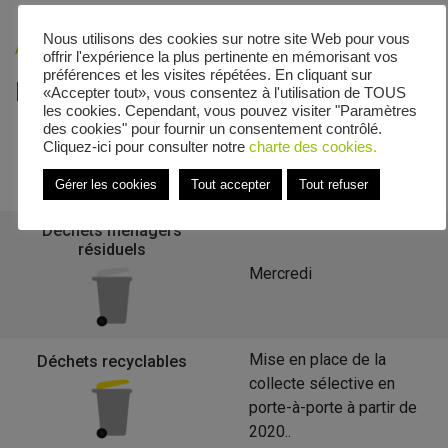
Nous utilisons des cookies sur notre site Web pour vous
Accueil
»
Veolia - Zones de collecte
»
Maixe
offrir l'expérience la plus pertinente en mémorisant vos
préférences et les visites répétées. En cliquant sur
Le calendrier de collecte de Maixe
«Accepter tout», vous consentez à l'utilisation de TOUS
les cookies. Cependant, vous pouvez visiter "Paramètres
des cookies" pour fournir un consentement contrôlé.
Cliquez-ici pour consulter notre
charte des cookies.
Retour à la liste des communes
Gérer les cookies
Tout accepter
Tout refuser
Déchets ménagers
résiduels
Mercredi
Mise en place de la
Déchets recyclables
collecte sélective en
porte-à-porte à partir de
2020..