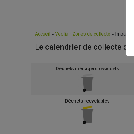
Accueil
»
Veolia - Zones de collecte
»
Impasse 
Le calendrier de collecte d
Déchets ménagers résiduels
Déchets recyclables