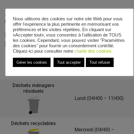
Accueil
»
Veolia - Zones de collecte
»
Boulevard Georges
Nous utilisons des cookies sur notre site Web pour vous
Pompidou
offrir l'expérience la plus pertinente en mémorisant vos
préférences et les visites répétées. En cliquant sur
Le calendrier de collecte de
«Accepter tout», vous consentez à l'utilisation de TOUS
les cookies. Cependant, vous pouvez visiter "Paramètres
Boulevard Georges Pompidou
des cookies" pour fournir un consentement contrôlé.
Cliquez-ici pour consulter notre
charte des cookies.
Gérer les cookies
Tout accepter
Tout refuser
Retour à la liste des communes
Déchets ménagers
résiduels
Lundi (04H00 – 11H00)
Déchets recyclables
Mercredi (04H00 –